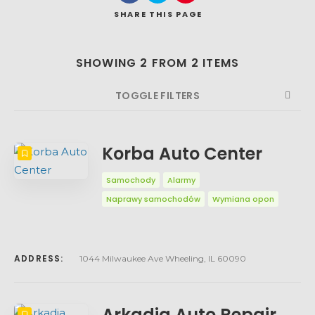
SHARE
THIS PAGE
Search
SHOWING 2 FROM 2 ITEMS
TOGGLE FILTERS
COUNT
SORT BY
ORDER
Korba Auto Center
Samochody
Alarmy
Naprawy samochodów
Wymiana opon
ADDRESS:
1044 Milwaukee Ave Wheeling, IL 60090
Arkadia Auto Repair