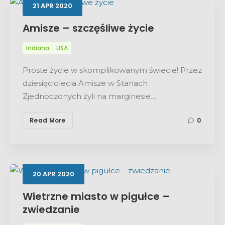
21
APR
2020
Amisze – szczęśliwe życie
Indiana
USA
Search
Proste życie w skomplikowanym świecie! Przez
dziesięciolecia Amisze w Stanach
Zjednoczonych żyli na marginesie…
Read More
0
20
APR
2020
Wietrzne miasto w pigułce –
zwiedzanie