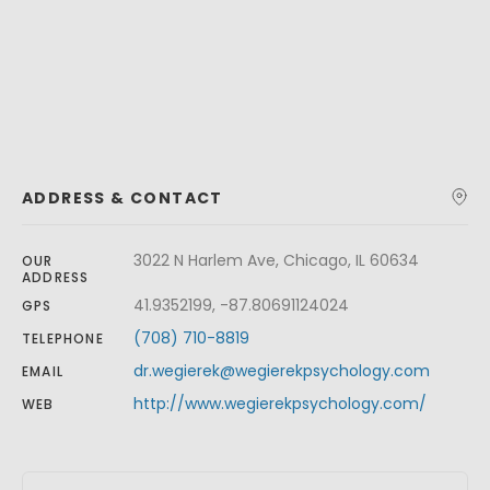
ADDRESS & CONTACT
3022 N Harlem Ave, Chicago, IL 60634
OUR
ADDRESS
41.9352199, -87.80691124024
GPS
(708) 710-8819
TELEPHONE
dr.wegierek@wegierekpsychology.com
EMAIL
http://www.wegierekpsychology.com/
WEB