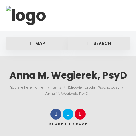
MAP
SEARCH
Anna M. Wegierek, PsyD
You are here:
Home
/
Items
/
Zdrowie i Uroda
Psycholodzy
/
Anna M. Wegierek, PsyD
SHARE
THIS PAGE