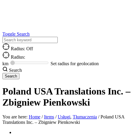
Toggle Search
Radius: Off
Radius:
km
Set radius for geolocation
Search
Poland USA Translations Inc. –
Zbigniew Pienkowski
You are here:
Home
/
Items
/
Usługi
,
Tłumaczenia
/
Poland USA
Translations Inc. – Zbigniew Pienkowski