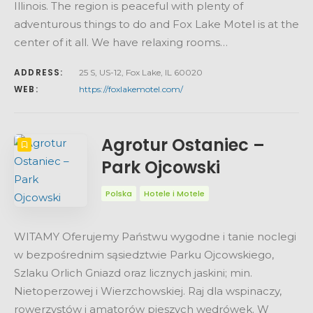
Illinois. The region is peaceful with plenty of
adventurous things to do and Fox Lake Motel is at the
center of it all. We have relaxing rooms…
ADDRESS:
25 S, US-12, Fox Lake, IL 60020
WEB:
https://foxlakemotel.com/
Agrotur Ostaniec –
Park Ojcowski
Polska
Hotele i Motele
WITAMY Oferujemy Państwu wygodne i tanie noclegi
w bezpośrednim sąsiedztwie Parku Ojcowskiego,
Szlaku Orlich Gniazd oraz licznych jaskini; min.
Nietoperzowej i Wierzchowskiej. Raj dla wspinaczy,
rowerzystów i amatorów pieszych wędrówek. W