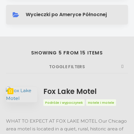
Wycieczki po Ameryce Północnej
SHOWING 5 FROM 15 ITEMS
TOGGLE FILTERS
COUNT
SORT BY
ORDER
Fox Lake Motel
Podróże i wypoczynek
Hotele i motele
WHAT TO EXPECT AT FOX LAKE MOTEL Our Chicago
area motel is located in a quiet, rural, historic area of